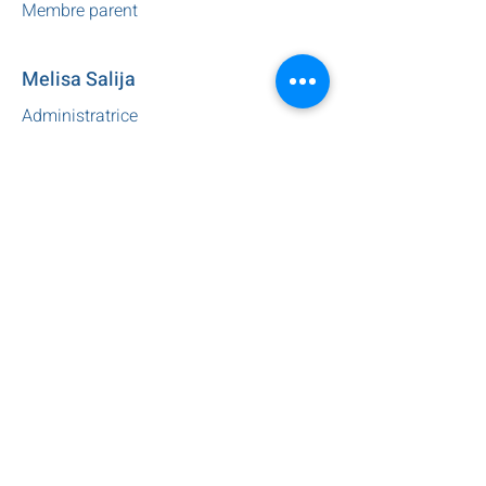
Membre parent
Melisa Salija
Administratrice
Membre parent
Philippe Margueron
Directeur général
Membre d'office sans droit de vote
Faire un don