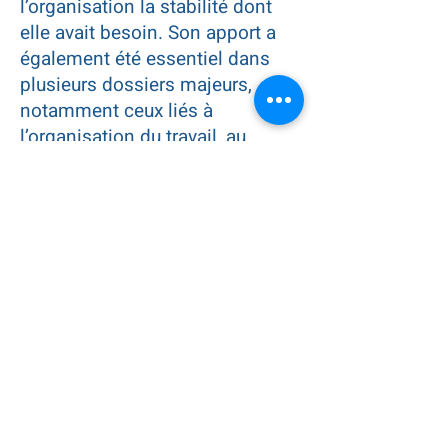
l’organisation la stabilité dont
elle avait besoin. Son apport a
également été essentiel dans
plusieurs dossiers majeurs,
notamment ceux liés à
l’organisation du travail, au
financement ainsi qu’à
l’acquisition de notre bâtiment.
Son engagement indéfectible,
son jugement éclairé et sa
contribution exceptionnelle ont
laissé une empreinte durable sur
notre organisation.