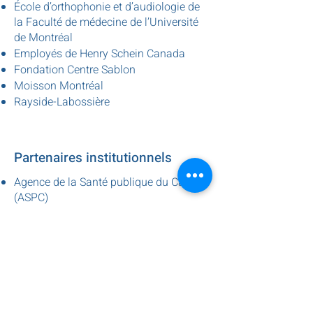
École d’orthophonie et d’audiologie de
la Faculté de médecine de l’Université
de Montréal
Employés de Henry Schein Canada
Fondation Centre Sablon
Moisson Montréal
Rayside-Labossière
Partenaires institutionnels
Agence de la Santé publique du Canada
(ASPC)
CIUSSS du Centre-Sud-de-l’Île-de-
Montréal – Direction régionale de la
santé publique
Ministère de l’Éducation
Ministère de la Famille
Ville de Montréal – arrondissement de
Ville-Marie